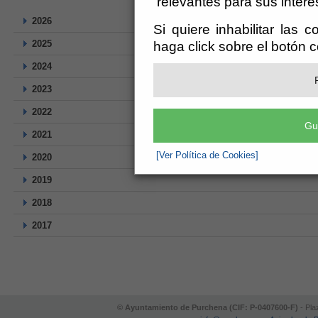
relevantes para sus intere
2026
Si quiere inhabilitar las 
2025
haga click sobre el botón 
2024
2023
2022
Gu
2021
[Ver Política de Cookies]
2020
2019
2018
2017
© Ayuntamiento de Purchena (CIF: P-0407600-F)
- Pla