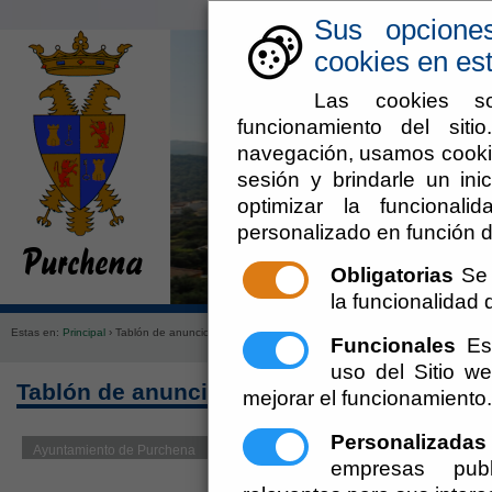
Sus opcione
cookies en est
Las cookies so
funcionamiento del sit
navegación, usamos cookie
sesión y brindarle un inic
optimizar la funcionali
personalizado en función d
Obligatorias
Se 
Ayuntamiento
Administraci
la funcionalidad d
Estas en:
Principal
› Tablón de anuncios
Funcionales
Est
uso del Sitio 
Tablón de anuncios
mejorar el funcionamiento.
Personalizadas
empresas publ