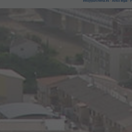
info@purchena.es
-
Aviso legal
-
P