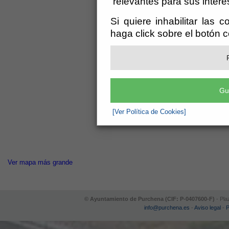
relevantes para sus intere
Si quiere inhabilitar las 
haga click sobre el botón 
Gu
[Ver Política de Cookies]
Ver mapa más grande
© Ayuntamiento de Purchena (CIF: P-0407600-F)
- Pla
info@purchena.es
-
Aviso legal
-
P