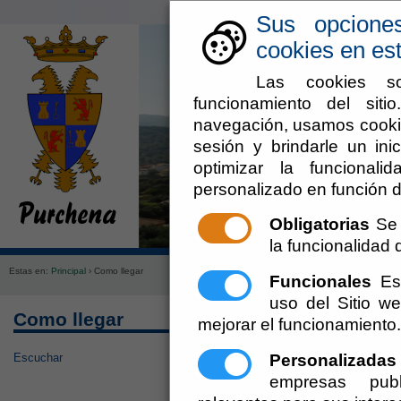
Sus opcione
cookies en est
Las cookies so
funcionamiento del sit
navegación, usamos cookie
sesión y brindarle un inic
optimizar la funcionali
personalizado en función d
Obligatorias
Se 
Ayuntamiento
Administraci
la funcionalidad d
Estas en:
Principal
› Como llegar
Funcionales
Est
uso del Sitio 
Como llegar
mejorar el funcionamiento.
Personalizadas
Escuchar
empresas publ