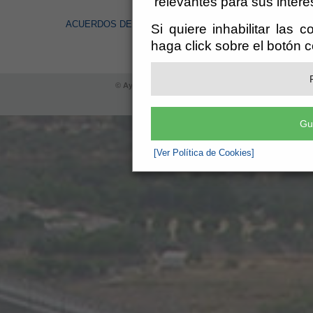
relevantes para sus intere
ACUERDOS DE PLENO
Si quiere inhabilitar las 
haga click sobre el botón 
© Ayuntamiento de Purchena (CIF: P-0407600-F)
- Pla
info@purchena.es
-
Aviso legal
-
P
Gu
[Ver Política de Cookies]