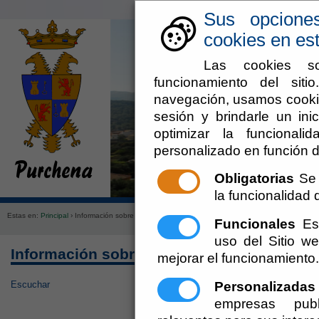
Sus opcione
cookies en est
Las cookies so
funcionamiento del sit
navegación, usamos cookie
sesión y brindarle un inic
optimizar la funcionali
personalizado en función d
Obligatorias
Se 
Ayuntamiento
Administraci
la funcionalidad d
Estas en:
Principal
› Información sobre Acuerdos de Organos de Gobierno
Funcionales
Est
uso del Sitio 
Información sobre Acuerdos de Organos d
mejorar el funcionamiento.
Personalizadas
Escuchar
empresas publ