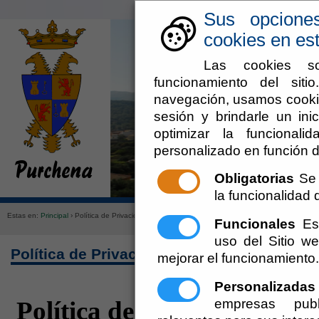
Sus opcione
cookies en est
Las cookies so
funcionamiento del sit
navegación, usamos cookie
sesión y brindarle un inic
optimizar la funcionali
personalizado en función d
Obligatorias
Se 
Ayuntamiento
Administraci
la funcionalidad d
Estas en:
Principal
› Política de Privacidad
Funcionales
Est
uso del Sitio 
Política de Privacidad
mejorar el funcionamiento.
Personalizadas
empresas publ