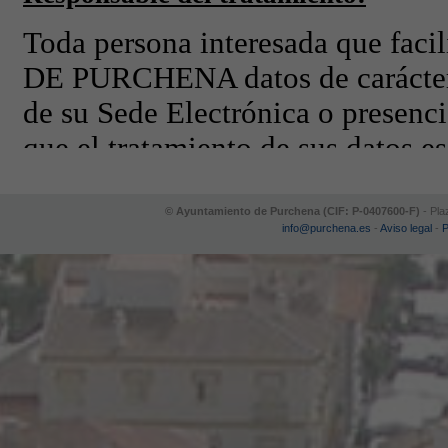
© Ayuntamiento de Purchena (CIF: P-0407600-F)
- Pla
info@purchena.es
-
Aviso legal
-
P